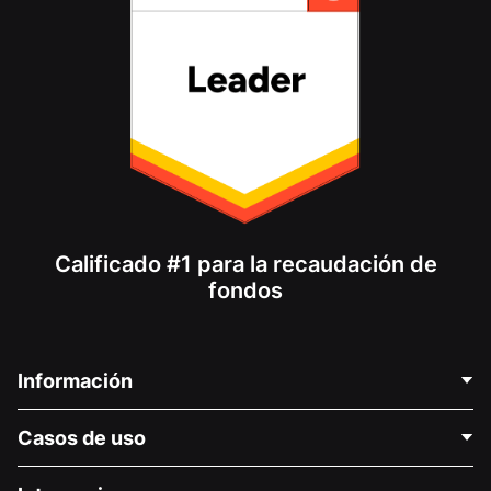
Calificado #1 para la recaudación de
fondos
Información
Contáctenos
Casos de uso
Acerca de nosotros
Blog
Recaudación de fondos para fines políticos