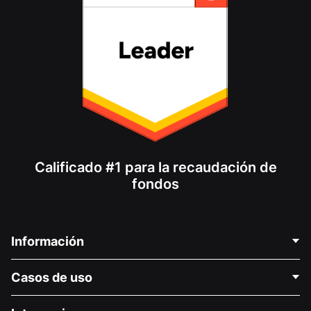
Calificado #1 para la recaudación de
fondos
Información
Contáctenos
Casos de uso
Acerca de nosotros
Blog
Recaudación de fondos para fines políticos