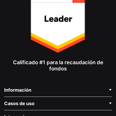
Calificado #1 para la recaudación de
fondos
Información
Contáctenos
Casos de uso
Acerca de nosotros
Blog
Recaudación de fondos para fines políticos