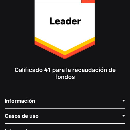
Calificado #1 para la recaudación de
fondos
Información
Contáctenos
Casos de uso
Acerca de nosotros
Blog
Recaudación de fondos para fines políticos