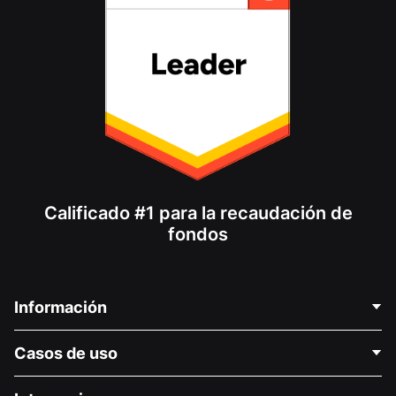
Calificado #1 para la recaudación de
fondos
Información
Contáctenos
Casos de uso
Acerca de nosotros
Blog
Recaudación de fondos para fines políticos