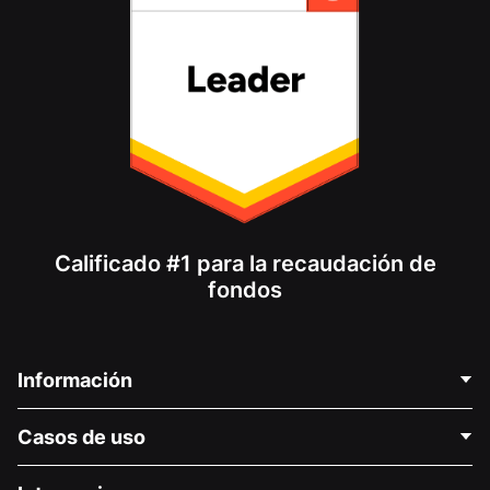
Calificado #1 para la recaudación de
fondos
Información
Contáctenos
Casos de uso
Acerca de nosotros
Blog
Recaudación de fondos para fines políticos