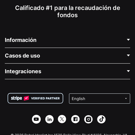
Calificado #1 para la recaudación de
fondos
Información
Contáctenos
Casos de uso
Acerca de nosotros
Blog
Recaudación de fondos para fines políticos
Integraciones
Carreras
Recaudación de fondos para fines médicos
Preguntas frecuentes
Recaudación de fondos para organizaciones sin fines
Plugin de donaciones de WordPress
Condiciones
de lucro
Formulario de donaciones de Squarespace
Privacidad
Recaudación de fondos para escuelas
Plugin de donaciones de Wix
Seguridad
Recaudación de fondos para organizaciones benéficas
Aplicación de donaciones de Weebly
Asociación de afiliados
Aplicación de donaciones de Webflow
Biblioteca
Donaciones de Joomla
Documentación de la API + Zapier