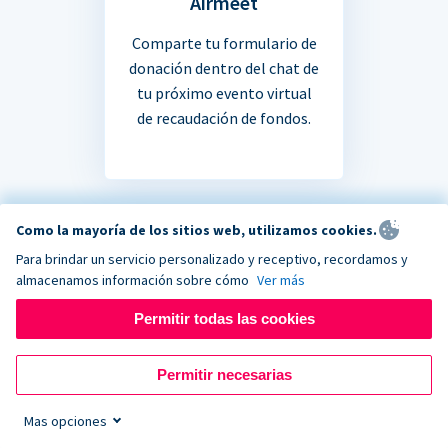
Airmeet
Comparte tu formulario de
donación dentro del chat de
tu próximo evento virtual
de recaudación de fondos.
Como la mayoría de los sitios web, utilizamos cookies.
Para brindar un servicio personalizado y receptivo, recordamos y
¿No estás seguro si tu
almacenamos información sobre cómo
Ver más
Permitir todas las cookies
aplicación favorita se
integra?
Permitir necesarias
Mas opciones