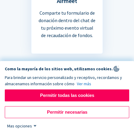
Airmeet
Comparte tu formulario de
donación dentro del chat de
tu próximo evento virtual
de recaudación de fondos.
Como la mayoría de los sitios web, utilizamos cookies.
Para brindar un servicio personalizado y receptivo, recordamos y
¿No estás seguro si tu
almacenamos información sobre cómo
Ver más
Permitir todas las cookies
aplicación favorita se
integra?
Permitir necesarias
Mas opciones