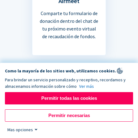
Airmeet
Comparte tu formulario de
donación dentro del chat de
tu próximo evento virtual
de recaudación de fondos.
Como la mayoría de los sitios web, utilizamos cookies.
Para brindar un servicio personalizado y receptivo, recordamos y
¿No estás seguro si tu
almacenamos información sobre cómo
Ver más
Permitir todas las cookies
aplicación favorita se
integra?
Permitir necesarias
Mas opciones