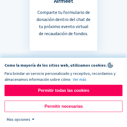
Airmeet
Comparte tu formulario de
donación dentro del chat de
tu próximo evento virtual
de recaudación de fondos.
Como la mayoría de los sitios web, utilizamos cookies.
Para brindar un servicio personalizado y receptivo, recordamos y
¿No estás seguro si tu
almacenamos información sobre cómo
Ver más
Permitir todas las cookies
aplicación favorita se
integra?
Permitir necesarias
Mas opciones