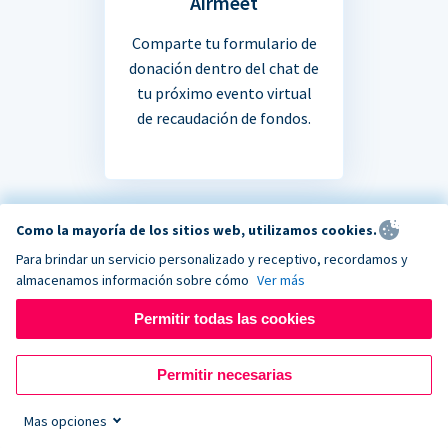
Airmeet
Comparte tu formulario de
donación dentro del chat de
tu próximo evento virtual
de recaudación de fondos.
Como la mayoría de los sitios web, utilizamos cookies.
Para brindar un servicio personalizado y receptivo, recordamos y
¿No estás seguro si tu
almacenamos información sobre cómo
Ver más
Permitir todas las cookies
aplicación favorita se
integra?
Permitir necesarias
Mas opciones