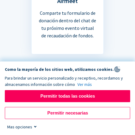
Airmeet
Comparte tu formulario de
donación dentro del chat de
tu próximo evento virtual
de recaudación de fondos.
Como la mayoría de los sitios web, utilizamos cookies.
Para brindar un servicio personalizado y receptivo, recordamos y
¿No estás seguro si tu
almacenamos información sobre cómo
Ver más
Permitir todas las cookies
aplicación favorita se
integra?
Permitir necesarias
Mas opciones