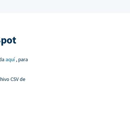
Spot
ada
aquí
, para
chivo CSV de