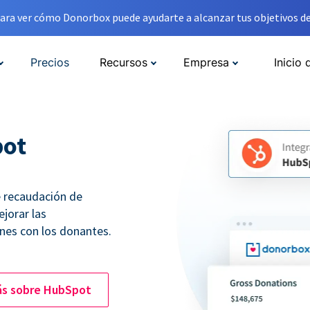
ara ver cómo Donorbox puede ayudarte a alcanzar tus objetivos de
Precios
Recursos
Empresa
Inicio 
pot
 recaudación de
jorar las
nes con los donantes.
s sobre HubSpot