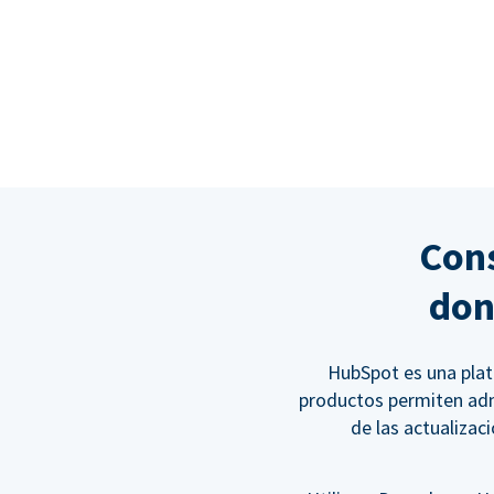
Cons
don
HubSpot es una plat
productos permiten admi
de las actualizac