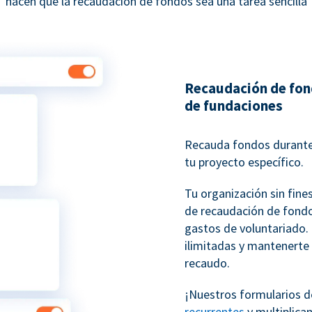
hacen que la recaudación de fondos sea una tarea sencilla
Recaudación de fon
de fundaciones
Recauda fondos durante
tu proyecto específico.
Tu organización sin fine
de recaudación de fondo
gastos de voluntariado
ilimitadas y mantenerte
recaudo.
¡Nuestros formularios d
recurrentes
y multiplica