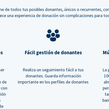
ne de todos tus posibles donantes, únicos o recurrentes, co
ece una experiencia de donación sin complicaciones para to
es
Fácil gestión de donantes
Mú
ser
Realiza un seguimiento fácil a tus
La 
donantes. Guarda información
10
n de
importante en los perfiles de donantes
al
 con
per
ción
ta
a
ban
de