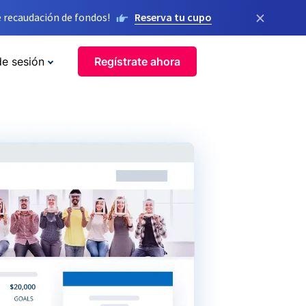
×
 recaudación de fondos!
Reserva tu cupo
de sesión
Regístrate ahora