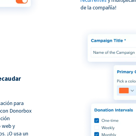
de la compañía!
recaudar
cación para
 con Donorbox
ación
o web y
s. ¡O usa un