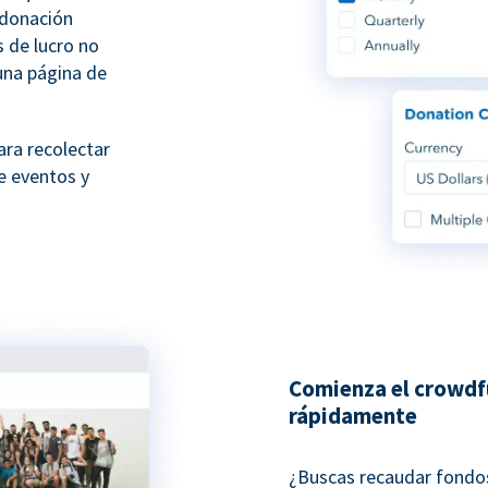
 donación
s de lucro no
una página de
ara recolectar
e eventos y
Comienza el crowdf
rápidamente
¿Buscas recaudar fondos