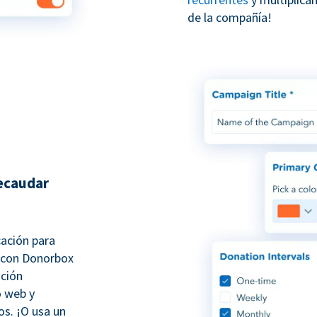
de la compañía!
recaudar
cación para
 con Donorbox
ación
o web y
s. ¡O usa un