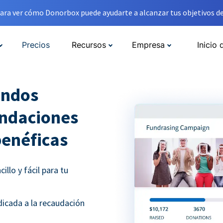
ara ver cómo Donorbox puede ayudarte a alcanzar tus objetivos de
Precios
Recursos
Empresa
Inicio 
ondos
undaciones
benéficas
llo y fácil para tu
icada a la recaudación