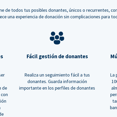
ne de todos tus posibles donantes, únicos o recurrentes, co
ece una experiencia de donación sin complicaciones para to
es
Fácil gestión de donantes
Mú
ser
Realiza un seguimiento fácil a tus
La 
donantes. Guarda información
10
n de
importante en los perfiles de donantes
al
 con
per
ción
ta
a
ban
de