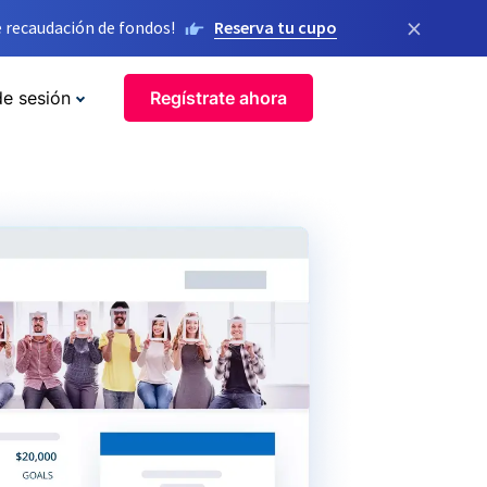
×
 recaudación de fondos!
Reserva tu cupo
de sesión
Regístrate ahora