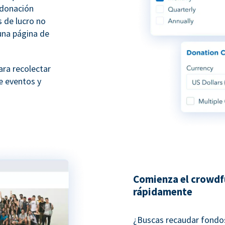
 donación
s de lucro no
una página de
ara recolectar
e eventos y
Comienza el crowdf
rápidamente
¿Buscas recaudar fondos