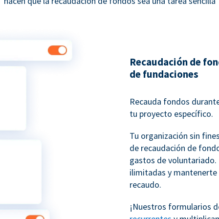
hacen que la recaudación de fondos sea una tarea sencilla
Recaudación de fon
de fundaciones
Recauda fondos durante
tu proyecto específico.
Tu organización sin fine
de recaudación de fondo
gastos de voluntariado
ilimitadas y mantenerte
recaudo.
¡Nuestros formularios d
recurrentes
y multiplica