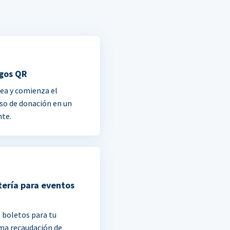
gos QR
ea y comienza el
so de donación en un
nte.
tería para eventos
 boletos para tu
ma recaudación de