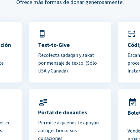
Ofrece más formas de donar generosamente.
ación
Text-to-Give
Códi
Recolecta sadaqah y zakat
Escan
te
por mensaje de texto. (Sólo
proce
USA y Canadá)
insta
Portal de donantes
Bole
et en
Permite a quienes te apoyan
s.
autogestionar sus
Vende
donaciones
próxi