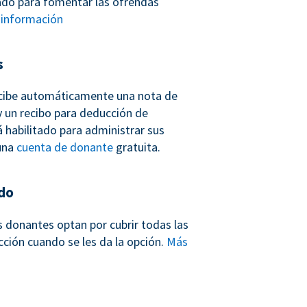
ñado para fomentar las ofrendas
información
s
cibe automáticamente una nota de
 un recibo para deducción de
 habilitado para administrar sus
una
cuenta de donante
gratuita.
do
s donantes optan por cubrir todas las
cción cuando se les da la opción.
Más