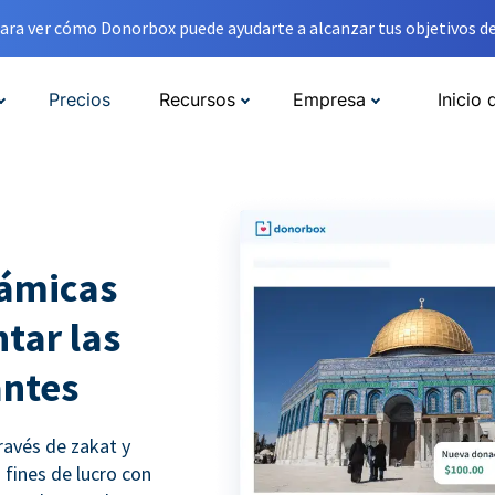
ara ver cómo Donorbox puede ayudarte a alcanzar tus objetivos de
Precios
Recursos
Empresa
Inicio 
lámicas
tar las
antes
ravés de zakat y
 fines de lucro con