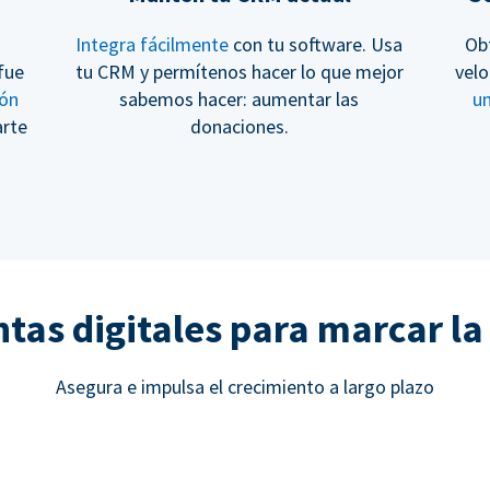
Integra fácilmente
con tu software. Usa
Ob
fue
tu CRM y permítenos hacer lo que mejor
velo
ión
sabemos hacer: aumentar las
u
arte
donaciones.
as digitales para marcar la
Asegura e impulsa el crecimiento a largo plazo