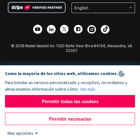
Privacidad
Recaudación de fondos para escuelas
Plugin de donaciones de Wix
Seguridad
Recaudación de fondos para organizaciones benéficas
Aplicación de donaciones de Weebly
Asociación de afiliados
Aplicación de donaciones de Webflow
Biblioteca
Donaciones de Joomla
Documentación de la API + Zapier
© 2026 Rebel Idealist Inc 1520 Belle View Blvd #4106, Alexandria, VA
22307
Como la mayoría de los sitios web, utilizamos cookies.
Para brindar un servicio personalizado y receptivo, recordamos y
almacenamos información sobre cómo
Ver más
Permitir todas las cookies
Permitir necesarias
Mas opciones