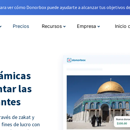
ara ver cómo Donorbox puede ayudarte a alcanzar tus objetivos de
Precios
Recursos
Empresa
Inicio 
lámicas
tar las
antes
ravés de zakat y
 fines de lucro con