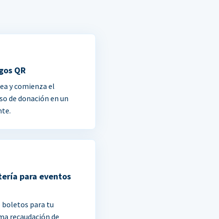
gos QR
ea y comienza el
so de donación en un
nte.
tería para eventos
 boletos para tu
ma recaudación de