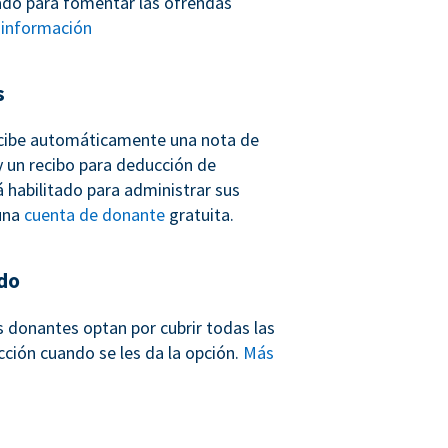
ñado para fomentar las ofrendas
información
s
cibe automáticamente una nota de
 un recibo para deducción de
 habilitado para administrar sus
una
cuenta de donante
gratuita.
do
s donantes optan por cubrir todas las
cción cuando se les da la opción.
Más