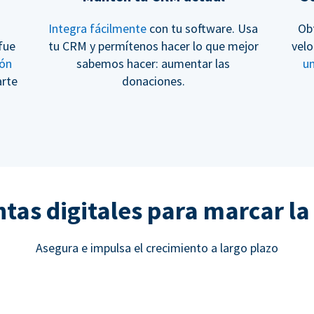
Integra fácilmente
con tu software. Usa
Ob
fue
tu CRM y permítenos hacer lo que mejor
velo
ión
sabemos hacer: aumentar las
u
arte
donaciones.
as digitales para marcar la
Asegura e impulsa el crecimiento a largo plazo