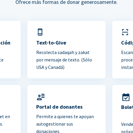
Ofrece más formas de donar generosamente.
ación
Text-to-Give
Códi
Recolecta sadaqah y zakat
Escan
te
por mensaje de texto. (Sólo
proce
USA y Canadá)
insta
Portal de donantes
Bole
et en
Permite a quienes te apoyan
s.
autogestionar sus
Vende
donaciones
próxi