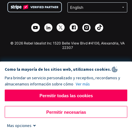
Privacidad
Recaudación de fondos para escuelas
Plugin de donaciones de Wix
Seguridad
Recaudación de fondos para organizaciones benéficas
Aplicación de donaciones de Weebly
Asociación de afiliados
Aplicación de donaciones de Webflow
Biblioteca
Donaciones de Joomla
Documentación de la API + Zapier
© 2026 Rebel Idealist Inc 1520 Belle View Blvd #4106, Alexandria, VA
22307
Como la mayoría de los sitios web, utilizamos cookies.
Para brindar un servicio personalizado y receptivo, recordamos y
almacenamos información sobre cómo
Ver más
Permitir todas las cookies
Permitir necesarias
Mas opciones