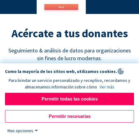
Acércate a tus donantes
Seguimiento & análisis de datos para organizaciones
sin fines de lucro modernas.
Como la mayoría de los sitios web, utilizamos cookies.
Para brindar un servicio personalizado y receptivo, recordamos y
almacenamos información sobre cómo
Ver más
Permitir todas las cookies
Google Analytics
Permitir necesarias
Descubre cuáles son los canales de recaudación de
fondos más efectivos y empieza a tomar decisiones
Mas opciones
de marketing basadas en datos concretos.