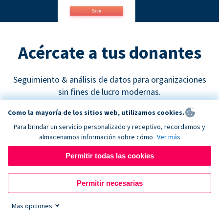
Acércate a tus donantes
Seguimiento & análisis de datos para organizaciones
sin fines de lucro modernas.
Como la mayoría de los sitios web, utilizamos cookies.
Para brindar un servicio personalizado y receptivo, recordamos y
almacenamos información sobre cómo
Ver más
Permitir todas las cookies
Google Analytics
Permitir necesarias
Descubre cuáles son los canales de recaudación de
fondos más efectivos y empieza a tomar decisiones
Mas opciones
de marketing basadas en datos concretos.