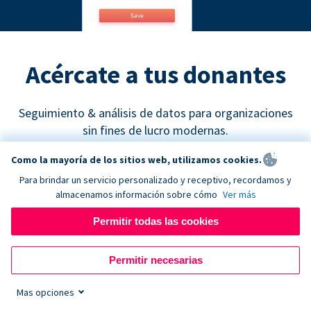
Acércate a tus donantes
Seguimiento & análisis de datos para organizaciones
sin fines de lucro modernas.
Como la mayoría de los sitios web, utilizamos cookies.
Para brindar un servicio personalizado y receptivo, recordamos y
almacenamos información sobre cómo
Ver más
Permitir todas las cookies
Google Analytics
Permitir necesarias
Descubre cuáles son los canales de recaudación de
fondos más efectivos y empieza a tomar decisiones
Mas opciones
de marketing basadas en datos concretos.