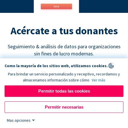
Acércate a tus donantes
Seguimiento & análisis de datos para organizaciones
sin fines de lucro modernas.
Como la mayoría de los sitios web, utilizamos cookies.
Para brindar un servicio personalizado y receptivo, recordamos y
almacenamos información sobre cómo
Ver más
Permitir todas las cookies
Google Analytics
Permitir necesarias
Descubre cuáles son los canales de recaudación de
fondos más efectivos y empieza a tomar decisiones
Mas opciones
de marketing basadas en datos concretos.