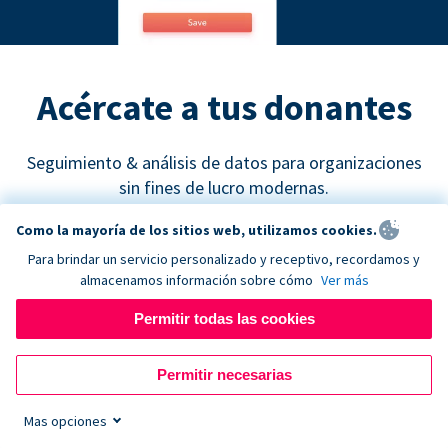
Acércate a tus donantes
Seguimiento & análisis de datos para organizaciones
sin fines de lucro modernas.
Como la mayoría de los sitios web, utilizamos cookies.
Para brindar un servicio personalizado y receptivo, recordamos y
almacenamos información sobre cómo
Ver más
Permitir todas las cookies
Google Analytics
Permitir necesarias
Descubre cuáles son los canales de recaudación de
fondos más efectivos y empieza a tomar decisiones
Mas opciones
de marketing basadas en datos concretos.