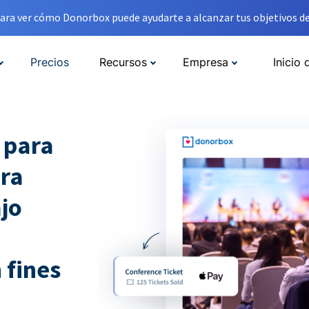
ara ver cómo Donorbox puede ayudarte a alcanzar tus objetivos de
Precios
Recursos
Empresa
Inicio 
 para
ara
jo
 fines