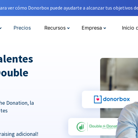
ara ver cómo Donorbox puede ayudarte a alcanzar tus objetivos de
Precios
Recursos
Empresa
Inicio 
alentes
Double
he Donation, la
ntes
aising adicional!