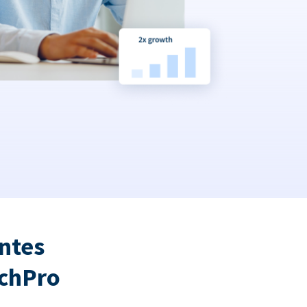
ntes
tchPro