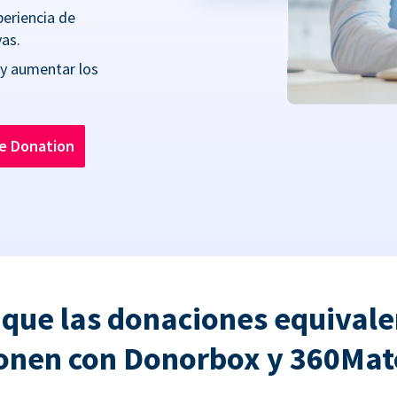
periencia de
as.
 y aumentar los
he Donation
 que las donaciones equivale
onen con Donorbox y 360Ma