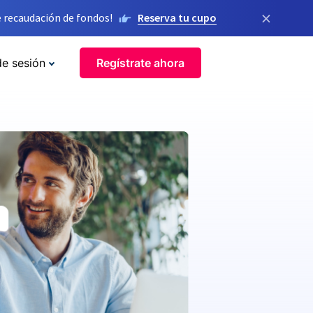
×
 recaudación de fondos!
Reserva tu cupo
de sesión
Regístrate ahora