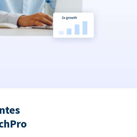
ntes
tchPro