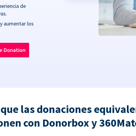
periencia de
as.
 y aumentar los
he Donation
 que las donaciones equivale
onen con Donorbox y 360Ma