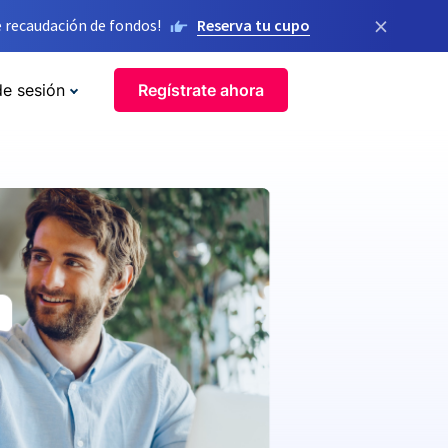
×
 recaudación de fondos!
Reserva tu cupo
de sesión
Regístrate ahora