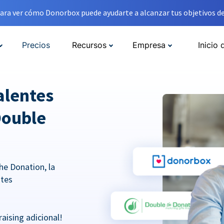
ara ver cómo Donorbox puede ayudarte a alcanzar tus objetivos de
Precios
Recursos
Empresa
Inicio 
alentes
Double
he Donation, la
ntes
aising adicional!