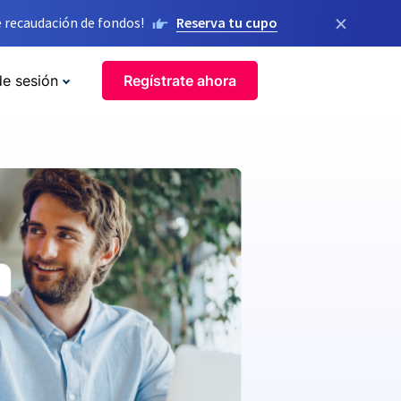
×
 recaudación de fondos!
Reserva tu cupo
de sesión
Regístrate ahora