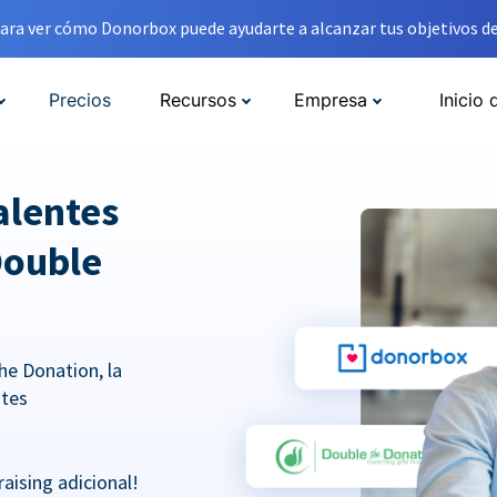
ara ver cómo Donorbox puede ayudarte a alcanzar tus objetivos de
Precios
Recursos
Empresa
Inicio 
alentes
Double
he Donation, la
ntes
aising adicional!