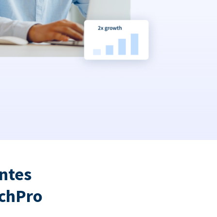
ntes
tchPro