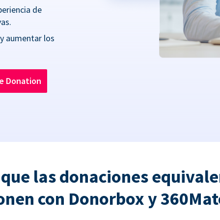
periencia de
as.
 y aumentar los
he Donation
 que las donaciones equivale
onen con Donorbox y 360Ma