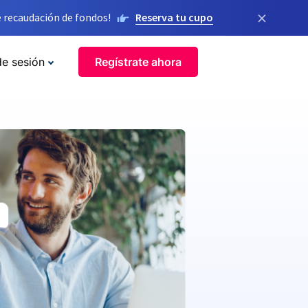
×
 recaudación de fondos!
Reserva tu cupo
de sesión
Regístrate ahora