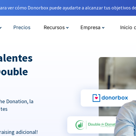
ara ver cómo Donorbox puede ayudarte a alcanzar tus objetivos de
Precios
Recursos
Empresa
Inicio 
alentes
Double
he Donation, la
ntes
aising adicional!