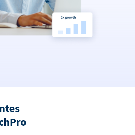
ntes
tchPro