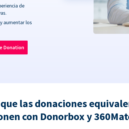
periencia de
as.
 y aumentar los
he Donation
 que las donaciones equivale
onen con Donorbox y 360Ma