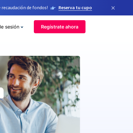
×
 recaudación de fondos!
Reserva tu cupo
de sesión
Regístrate ahora