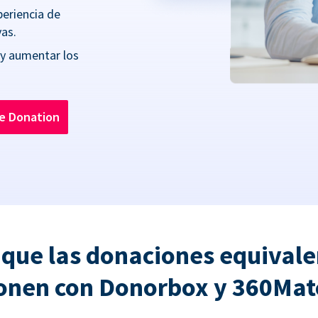
periencia de
as.
 y aumentar los
he Donation
 que las donaciones equivale
onen con Donorbox y 360Ma