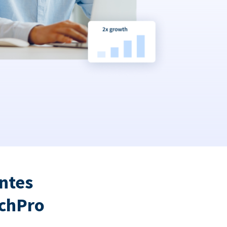
ntes
tchPro