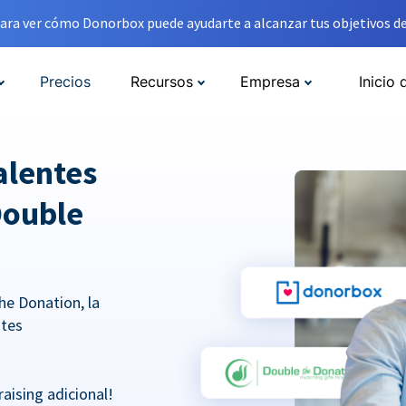
ara ver cómo Donorbox puede ayudarte a alcanzar tus objetivos de
Precios
Recursos
Empresa
Inicio 
alentes
Double
he Donation, la
ntes
aising adicional!