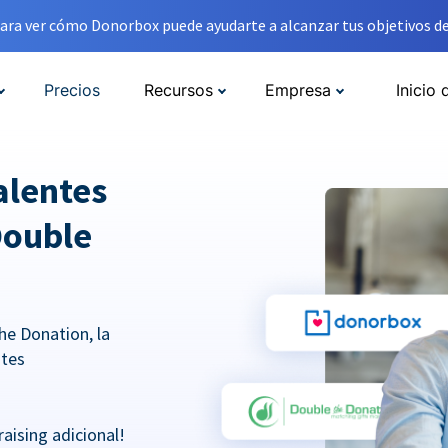
ara ver cómo Donorbox puede ayudarte a alcanzar tus objetivos de
Precios
Recursos
Empresa
Inicio 
alentes
Double
he Donation, la
ntes
aising adicional!