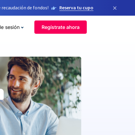
×
 recaudación de fondos!
Reserva tu cupo
de sesión
Regístrate ahora