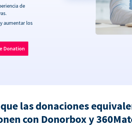
periencia de
as.
 y aumentar los
he Donation
 que las donaciones equivale
onen con Donorbox y 360Ma