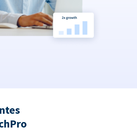
ntes
tchPro