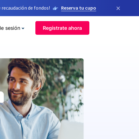
×
 recaudación de fondos!
Reserva tu cupo
de sesión
Regístrate ahora