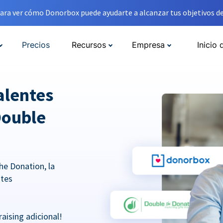
ara ver cómo Donorbox puede ayudarte a alcanzar tus objetivos de
Precios
Recursos
Empresa
Inicio 
alentes
Double
he Donation, la
ntes
aising adicional!