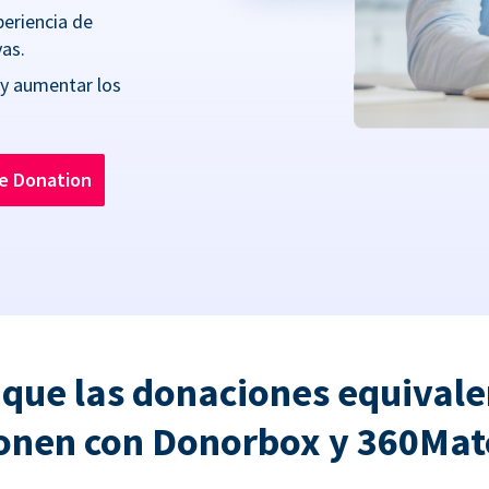
periencia de
as.
 y aumentar los
he Donation
 que las donaciones equivale
onen con Donorbox y 360Ma