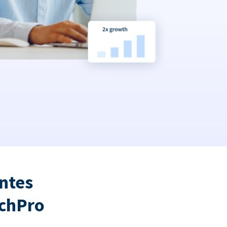
ntes
tchPro