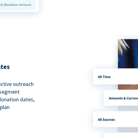
ntes
ective outreach
o segment
 donation dates,
 plan