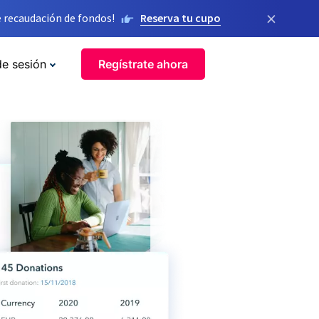
×
 recaudación de fondos!
Reserva tu cupo
de sesión
Regístrate ahora