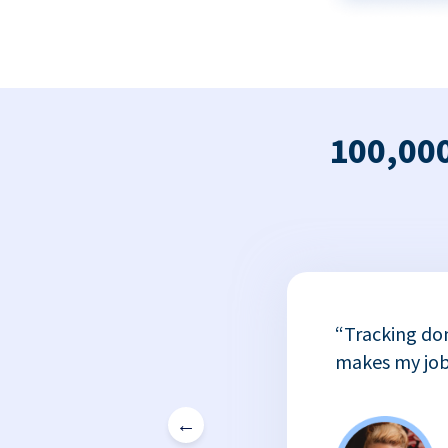
100,000
x
“Tracking do
or
makes my job
←