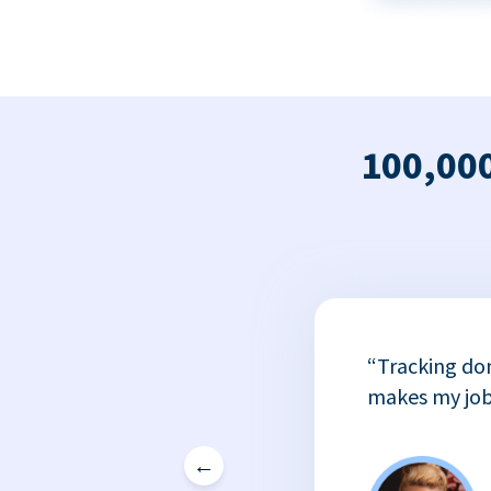
100,000
x
“Tracking do
or
makes my job
←