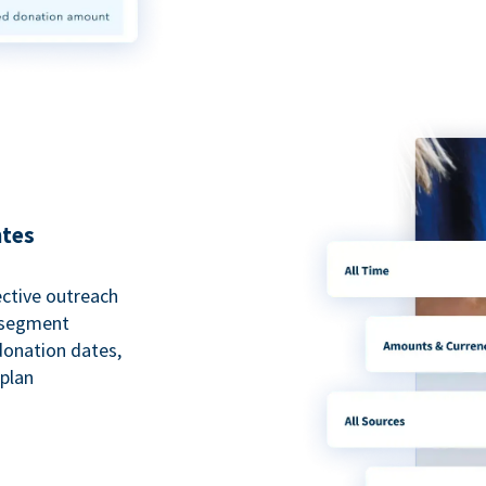
ntes
ective outreach
o segment
 donation dates,
 plan