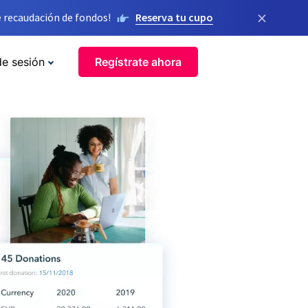
×
 recaudación de fondos!
Reserva tu cupo
de sesión
Regístrate ahora