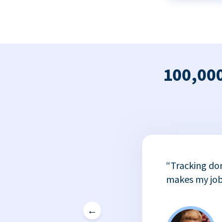
100,000
x
“Tracking do
or
makes my job
←