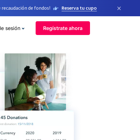
×
 recaudación de fondos!
Reserva tu cupo
de sesión
Regístrate ahora