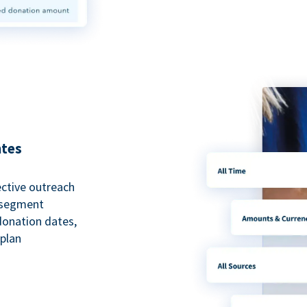
ntes
ective outreach
o segment
 donation dates,
 plan