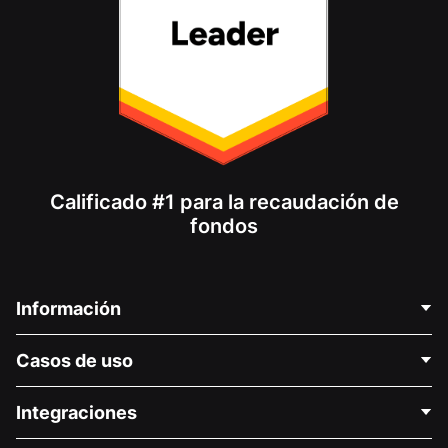
Calificado #1 para la recaudación de
fondos
Información
Contáctenos
Casos de uso
Acerca de nosotros
Blog
Recaudación de fondos para fines políticos
Integraciones
Carreras
Recaudación de fondos para fines médicos