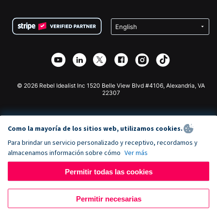
Preguntas frecuentes
Recaudación de fondos para organizaciones sin fines
Plugin de donaciones de WordPress
Condiciones
de lucro
Formulario de donaciones de Squarespace
Privacidad
Recaudación de fondos para escuelas
Plugin de donaciones de Wix
Seguridad
Recaudación de fondos para organizaciones benéficas
Aplicación de donaciones de Weebly
Asociación de afiliados
Aplicación de donaciones de Webflow
Biblioteca
Donaciones de Joomla
Documentación de la API + Zapier
© 2026 Rebel Idealist Inc 1520 Belle View Blvd #4106, Alexandria, VA
22307
Como la mayoría de los sitios web, utilizamos cookies.
Para brindar un servicio personalizado y receptivo, recordamos y
almacenamos información sobre cómo
Ver más
Permitir todas las cookies
Permitir necesarias