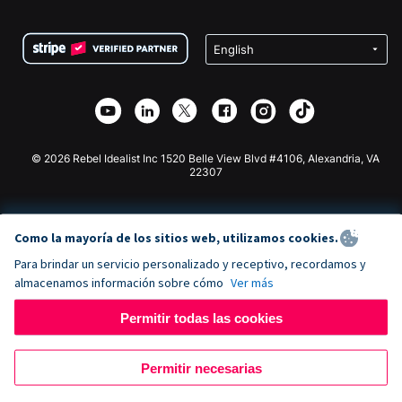
Preguntas frecuentes
Recaudación de fondos para organizaciones sin fines
Plugin de donaciones de WordPress
Condiciones
de lucro
Formulario de donaciones de Squarespace
Privacidad
Recaudación de fondos para escuelas
Plugin de donaciones de Wix
Seguridad
Recaudación de fondos para organizaciones benéficas
Aplicación de donaciones de Weebly
Asociación de afiliados
Aplicación de donaciones de Webflow
Biblioteca
Donaciones de Joomla
Documentación de la API + Zapier
© 2026 Rebel Idealist Inc 1520 Belle View Blvd #4106, Alexandria, VA
22307
Como la mayoría de los sitios web, utilizamos cookies.
Para brindar un servicio personalizado y receptivo, recordamos y
almacenamos información sobre cómo
Ver más
Permitir todas las cookies
Permitir necesarias