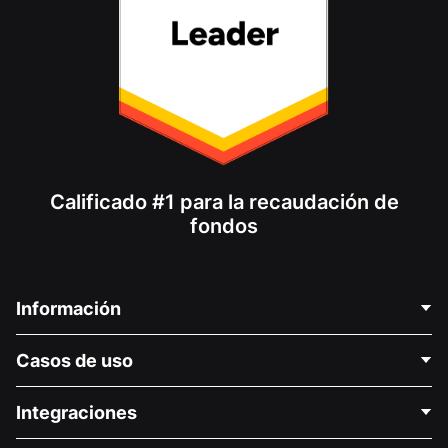
Calificado #1 para la recaudación de
fondos
Información
Contáctenos
Casos de uso
Acerca de nosotros
Blog
Recaudación de fondos para fines políticos
Integraciones
Carreras
Recaudación de fondos para fines médicos