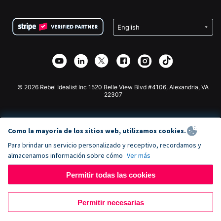
Preguntas frecuentes
Recaudación de fondos para organizaciones sin fines
Plugin de donaciones de WordPress
Condiciones
de lucro
Formulario de donaciones de Squarespace
Privacidad
Recaudación de fondos para escuelas
Plugin de donaciones de Wix
Seguridad
Recaudación de fondos para organizaciones benéficas
Aplicación de donaciones de Weebly
Asociación de afiliados
Aplicación de donaciones de Webflow
Biblioteca
Donaciones de Joomla
Documentación de la API + Zapier
© 2026 Rebel Idealist Inc 1520 Belle View Blvd #4106, Alexandria, VA
22307
Como la mayoría de los sitios web, utilizamos cookies.
Para brindar un servicio personalizado y receptivo, recordamos y
almacenamos información sobre cómo
Ver más
Permitir todas las cookies
Permitir necesarias