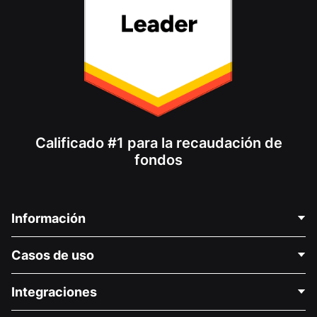
Calificado #1 para la recaudación de
fondos
Información
Contáctenos
Casos de uso
Acerca de nosotros
Blog
Recaudación de fondos para fines políticos
Integraciones
Carreras
Recaudación de fondos para fines médicos