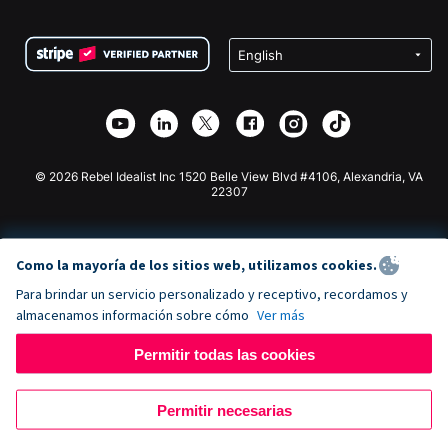
Preguntas frecuentes
Recaudación de fondos para organizaciones sin fines
Plugin de donaciones de WordPress
Condiciones
de lucro
Formulario de donaciones de Squarespace
Privacidad
Recaudación de fondos para escuelas
Plugin de donaciones de Wix
Seguridad
Recaudación de fondos para organizaciones benéficas
Aplicación de donaciones de Weebly
Asociación de afiliados
Aplicación de donaciones de Webflow
Biblioteca
Donaciones de Joomla
Documentación de la API + Zapier
© 2026 Rebel Idealist Inc 1520 Belle View Blvd #4106, Alexandria, VA
22307
Como la mayoría de los sitios web, utilizamos cookies.
Para brindar un servicio personalizado y receptivo, recordamos y
almacenamos información sobre cómo
Ver más
Permitir todas las cookies
Permitir necesarias