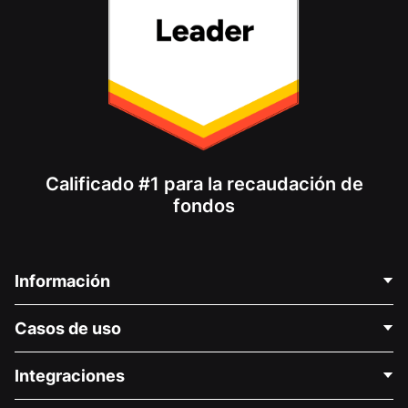
Calificado #1 para la recaudación de
fondos
Información
Contáctenos
Casos de uso
Acerca de nosotros
Blog
Recaudación de fondos para fines políticos
Integraciones
Carreras
Recaudación de fondos para fines médicos