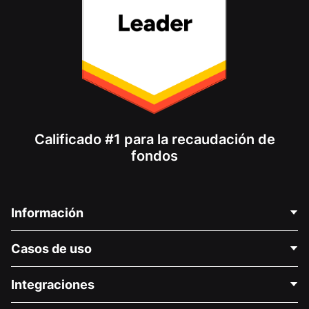
Calificado #1 para la recaudación de
fondos
Información
Contáctenos
Casos de uso
Acerca de nosotros
Blog
Recaudación de fondos para fines políticos
Integraciones
Carreras
Recaudación de fondos para fines médicos