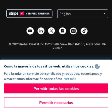
Preguntas frecuentes
Recaudación de fondos para organizaciones sin fines
Plugin de donaciones de WordPress
Condiciones
de lucro
Formulario de donaciones de Squarespace
Privacidad
Recaudación de fondos para escuelas
Plugin de donaciones de Wix
Seguridad
Recaudación de fondos para organizaciones benéficas
Aplicación de donaciones de Weebly
Asociación de afiliados
Aplicación de donaciones de Webflow
Biblioteca
Donaciones de Joomla
Documentación de la API + Zapier
© 2026 Rebel Idealist Inc 1520 Belle View Blvd #4106, Alexandria, VA
22307
Como la mayoría de los sitios web, utilizamos cookies.
Para brindar un servicio personalizado y receptivo, recordamos y
almacenamos información sobre cómo
Ver más
Permitir todas las cookies
Permitir necesarias