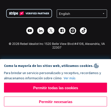
Preguntas frecuentes
Recaudación de fondos para organizaciones sin fines
Plugin de donaciones de WordPress
Condiciones
de lucro
Formulario de donaciones de Squarespace
Privacidad
Recaudación de fondos para escuelas
Plugin de donaciones de Wix
Seguridad
Recaudación de fondos para organizaciones benéficas
Aplicación de donaciones de Weebly
Asociación de afiliados
Aplicación de donaciones de Webflow
Biblioteca
Donaciones de Joomla
Documentación de la API + Zapier
© 2026 Rebel Idealist Inc 1520 Belle View Blvd #4106, Alexandria, VA
22307
Como la mayoría de los sitios web, utilizamos cookies.
Para brindar un servicio personalizado y receptivo, recordamos y
almacenamos información sobre cómo
Ver más
Permitir todas las cookies
Permitir necesarias