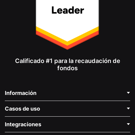
Calificado #1 para la recaudación de
fondos
Información
Contáctenos
Casos de uso
Acerca de nosotros
Blog
Recaudación de fondos para fines políticos
Integraciones
Carreras
Recaudación de fondos para fines médicos