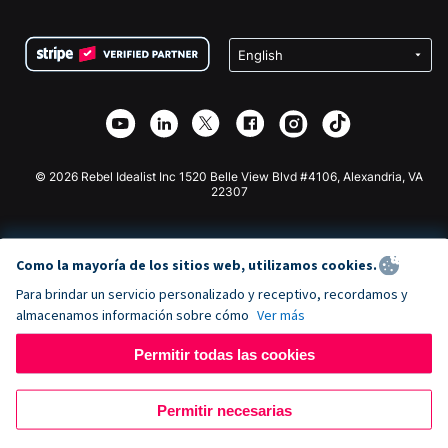
Preguntas frecuentes
Recaudación de fondos para organizaciones sin fines
Plugin de donaciones de WordPress
Condiciones
de lucro
Formulario de donaciones de Squarespace
Privacidad
Recaudación de fondos para escuelas
Plugin de donaciones de Wix
Seguridad
Recaudación de fondos para organizaciones benéficas
Aplicación de donaciones de Weebly
Asociación de afiliados
Aplicación de donaciones de Webflow
Biblioteca
Donaciones de Joomla
Documentación de la API + Zapier
© 2026 Rebel Idealist Inc 1520 Belle View Blvd #4106, Alexandria, VA
22307
Como la mayoría de los sitios web, utilizamos cookies.
Para brindar un servicio personalizado y receptivo, recordamos y
almacenamos información sobre cómo
Ver más
Permitir todas las cookies
Permitir necesarias