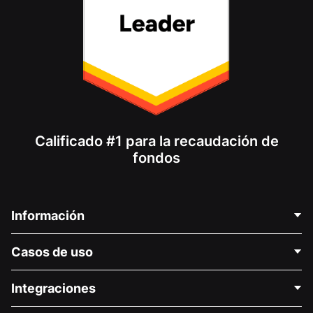
Calificado #1 para la recaudación de
fondos
Información
Contáctenos
Casos de uso
Acerca de nosotros
Blog
Recaudación de fondos para fines políticos
Integraciones
Carreras
Recaudación de fondos para fines médicos