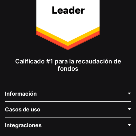
Calificado #1 para la recaudación de
fondos
Información
Contáctenos
Casos de uso
Acerca de nosotros
Blog
Recaudación de fondos para fines políticos
Integraciones
Carreras
Recaudación de fondos para fines médicos