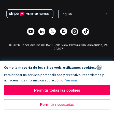
Preguntas frecuentes
Recaudación de fondos para organizaciones sin fines
Plugin de donaciones de WordPress
Condiciones
de lucro
Formulario de donaciones de Squarespace
Privacidad
Recaudación de fondos para escuelas
Plugin de donaciones de Wix
Seguridad
Recaudación de fondos para organizaciones benéficas
Aplicación de donaciones de Weebly
Asociación de afiliados
Aplicación de donaciones de Webflow
Biblioteca
Donaciones de Joomla
Documentación de la API + Zapier
© 2026 Rebel Idealist Inc 1520 Belle View Blvd #4106, Alexandria, VA
22307
Como la mayoría de los sitios web, utilizamos cookies.
Para brindar un servicio personalizado y receptivo, recordamos y
almacenamos información sobre cómo
Ver más
Permitir todas las cookies
Permitir necesarias