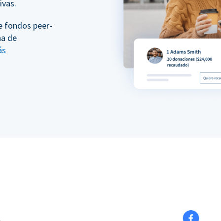
ivas.
e fondos peer-
na de
ás
l