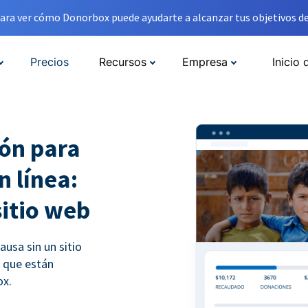
ara ver cómo Donorbox puede ayudarte a alcanzar tus objetivos de
Precios
Recursos
Empresa
Inicio 
ón para
n línea:
sitio web
usa sin un sitio
s que están
ox.