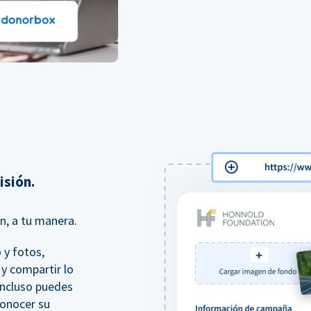
isión.
n, a tu manera.
 y fotos,
y compartir lo
incluso puedes
onocer su