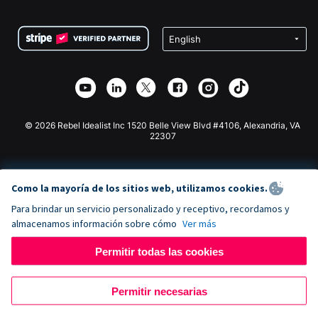
Preguntas frecuentes
Recaudación de fondos para organizaciones sin fines
Plugin de donaciones de WordPress
Condiciones
de lucro
Formulario de donaciones de Squarespace
Privacidad
Recaudación de fondos para escuelas
Plugin de donaciones de Wix
Seguridad
Recaudación de fondos para organizaciones benéficas
Aplicación de donaciones de Weebly
Asociación de afiliados
Aplicación de donaciones de Webflow
Biblioteca
Donaciones de Joomla
Documentación de la API + Zapier
© 2026 Rebel Idealist Inc 1520 Belle View Blvd #4106, Alexandria, VA
22307
Como la mayoría de los sitios web, utilizamos cookies.
Para brindar un servicio personalizado y receptivo, recordamos y
almacenamos información sobre cómo
Ver más
Permitir todas las cookies
Permitir necesarias