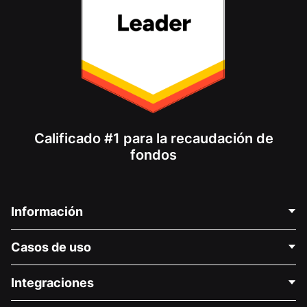
Calificado #1 para la recaudación de
fondos
Información
Contáctenos
Casos de uso
Acerca de nosotros
Blog
Recaudación de fondos para fines políticos
Integraciones
Carreras
Recaudación de fondos para fines médicos