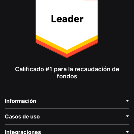
Calificado #1 para la recaudación de
fondos
Información
Contáctenos
Casos de uso
Acerca de nosotros
Blog
Recaudación de fondos para fines políticos
Integraciones