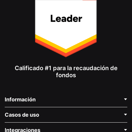
Calificado #1 para la recaudación de
fondos
Información
Contáctenos
Casos de uso
Acerca de nosotros
Blog
Recaudación de fondos para fines políticos
Integraciones