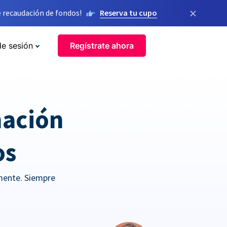
×
 recaudación de fondos!
Reserva tu cupo
de sesión
Regístrate ahora
nación
os
mente. Siempre