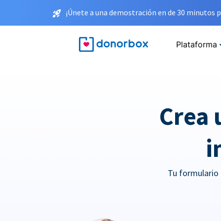
¡Únete a una demostración en de 30 minutos p
Plataforma
Crea 
i
Tu formulario