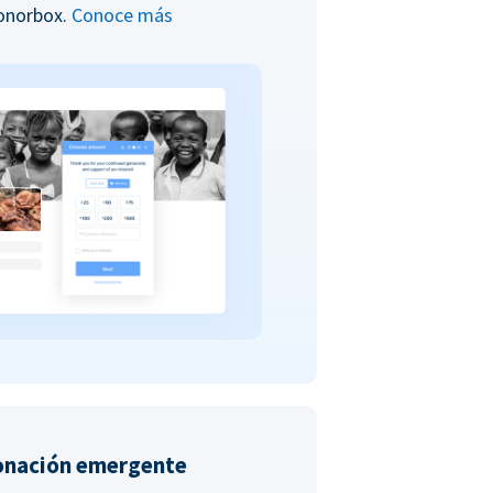
Donorbox.
Conoce más
onación emergente