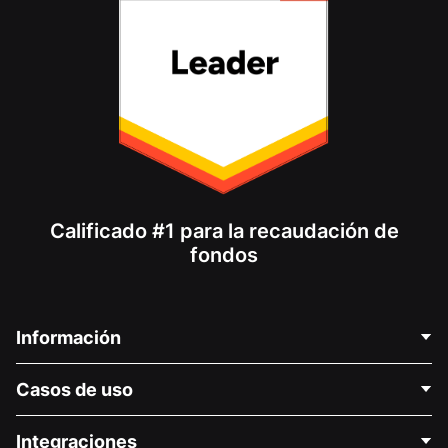
Calificado #1 para la recaudación de
fondos
Información
Contáctenos
Casos de uso
Acerca de nosotros
Blog
Recaudación de fondos para fines políticos
Integraciones